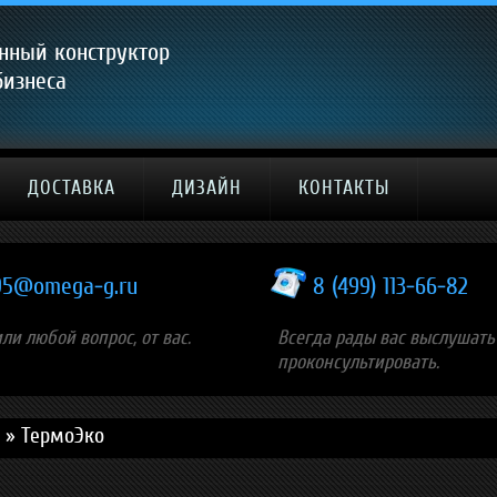
нный конструктор
бизнеса
ДОСТАВКА
ДИЗАЙН
КОНТАКТЫ
9
5
@
omega-g.ru
8 (499) 113-66-82
или любой вопрос, от вас.
Всегда рады вас выслушать
проконсультировать.
»
ТермоЭко