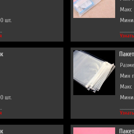
Макс 
0 шт.
Миним
я
Узнать
ок
Пакет
Разме
Мин п
Макс 
0 шт.
Миним
я
Узнать
ок
Пакет