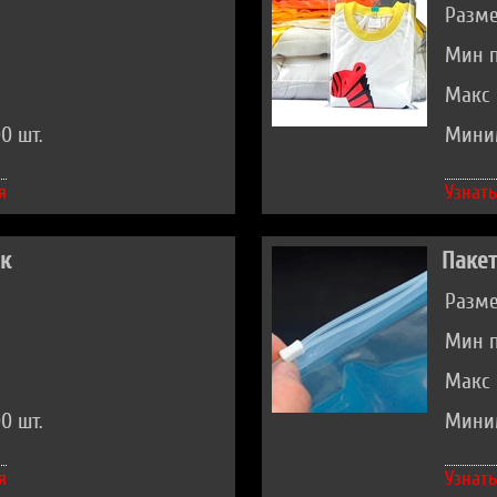
Разме
Мин п
Макс 
0 шт.
Миним
я
Узнать
ок
Пакет
Разме
Мин п
Макс 
0 шт.
Миним
я
Узнать