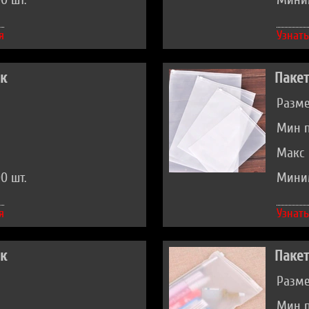
0 шт.
Миним
я
Узнать
ок
Пакет
Разме
Мин п
Макс 
0 шт.
Миним
я
Узнать
ок
Пакет
Разме
Мин п