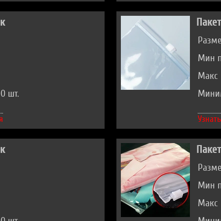
ок
Пакет
Размер
Мин п
Макс 
0 шт.
Миним
я
Узнать
ок
Пакет
Разме
Мин п
Макс 