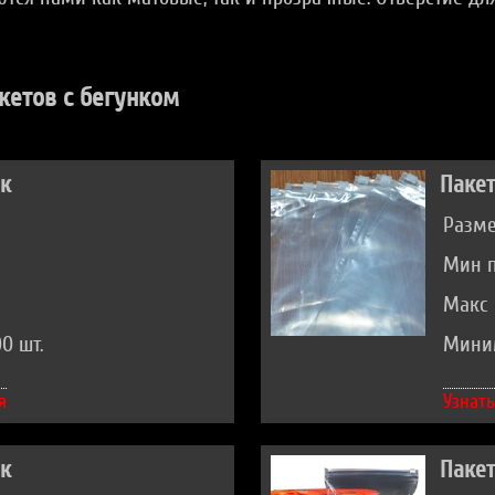
кетов с бегунком
ок
Пакет
Размер
Мин п
Макс 
0 шт.
Миним
я
Узнать
ок
Пакет