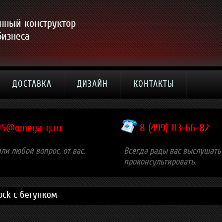
нный конструктор
бизнеса
ДОСТАВКА
ДИЗАЙН
КОНТАКТЫ
9
5
@
omega-g.ru
8 (499) 113-66-82
или любой вопрос, от вас.
Всегда рады вас выслушать
проконсультировать.
lock с бегунком