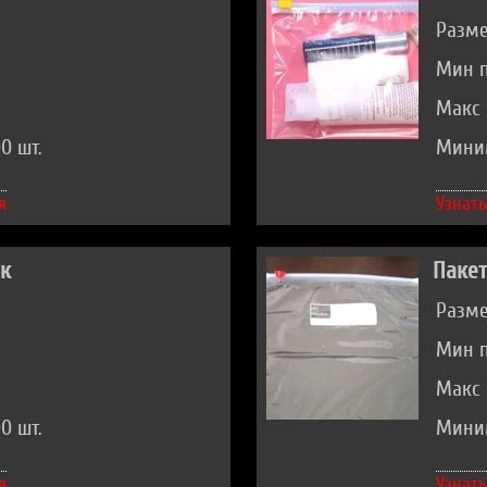
Разме
Мин п
Макс 
0 шт.
Миним
я
Узнать
ок
Пакет
Разме
Мин п
Макс 
0 шт.
Миним
я
Узнать