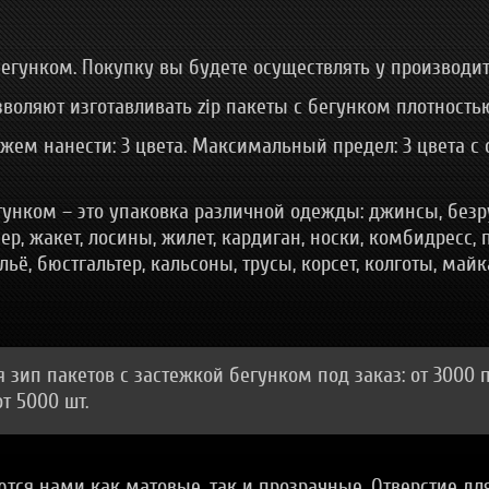
бегунком. Покупку вы будете осуществлять у производите
оляют изготавливать zip пакеты с бегунком плотностью
м нанести: 3 цвета. Максимальный предел: 3 цвета с од
егунком – это упаковка различной одежды: джинсы, безр
, жакет, лосины, жилет, кардиган, носки, комбидресс, п
льё, бюстгальтер, кальсоны, трусы, корсет, колготы, май
зип пакетов с застежкой бегунком под заказ: от 3000 п
т 5000 шт.
тся нами как матовые, так и прозрачные. Отверстие дл