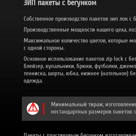
ЗИП пакеты с бегунком
Собственное производство пакетов зип лок с 
Производственные мощности нашего цеха, позв
Максимальное количество цветов, которые може
с одной стороны.
Основное использование пакетов zip lock с б
блейзер, купальники, брюки, футболки, джемпер
тенниска, шорты, юбка, нижнее (нательное) бе
одежда.
Минимальный тираж, изготовления 
нестандартных размеров пакетов: о
Пакеты с пластиковым бегунком изготавливаю