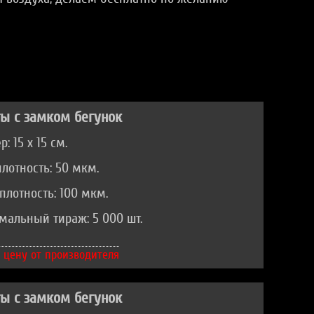
ы с замком бегунок
: 15 х 15 см.
лотность: 50 мкм.
плотность: 100 мкм.
альный тираж: 5 000 шт.
 цену от производителя
ы с замком бегунок