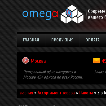
Совреме
вашего 
ГЛАВНАЯ
ПРОДУКЦИЯ
ОПЛАТА
Москва
4
Центральный офис находится в
Заказ 
Москве. 45+ офисов по всей России.
Главная
»
Ассортимент товара
»
Пакеты
»
Zip 